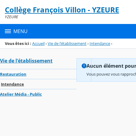
Panneau de gestion des cookies
Collège François Villon - YZEURE
Menu de la rubrique
Contenu
YZEURE
MENU
Vous êtes ici :
Accueil
›
Vie de l'établissement
›
Intendance
›
Vie de l'établissement
Aucun élément pour l
Restauration
Vous pouvez vous rapproche
Intendance
Atelier Média - Public