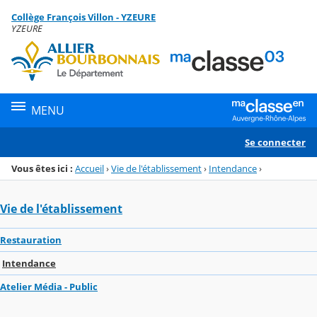
Panneau de gestion des cookies
Collège François Villon - YZEURE
Menu de la rubrique
Contenu
YZEURE
MENU
Se connecter
Vous êtes ici :
Accueil
›
Vie de l'établissement
›
Intendance
›
Vie de l'établissement
Restauration
Intendance
Atelier Média - Public