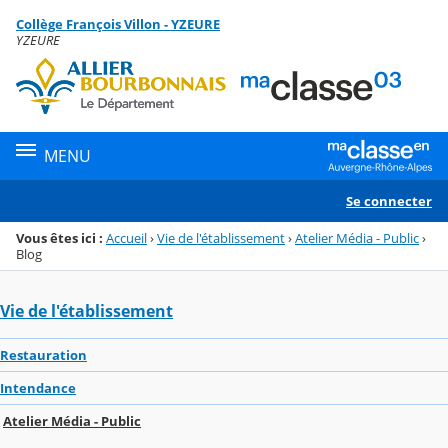
Panneau de gestion des cookies
Collège François Villon - YZEURE
Menu de la rubrique
Contenu
YZEURE
MENU
Se connecter
Vous êtes ici :
Accueil
›
Vie de l'établissement
›
Atelier Média - Public
›
Blog
Vie de l'établissement
Restauration
Intendance
Atelier Média - Public