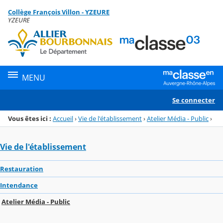
Panneau de gestion des cookies
Collège François Villon - YZEURE
Menu de la rubrique
Contenu
YZEURE
MENU
Se connecter
Vous êtes ici :
Accueil
›
Vie de l'établissement
›
Atelier Média - Public
›
Vie de l'établissement
Restauration
Intendance
Atelier Média - Public