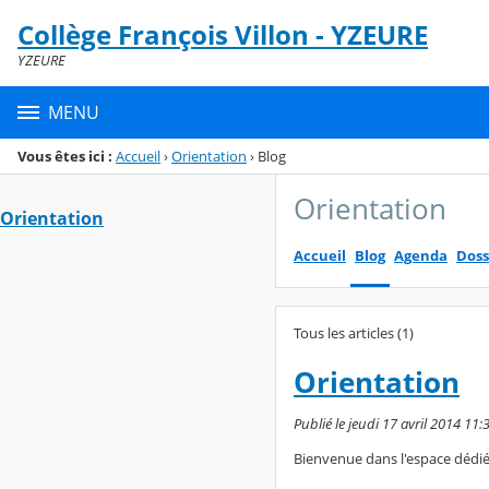
Panneau de gestion des cookies
Collège François Villon - YZEURE
Menu de la rubrique
Contenu
YZEURE
MENU
Vous êtes ici :
Accueil
›
Orientation
›
Blog
Orientation
Orientation
Accueil
Blog
Agenda
Doss
Tous les articles (1)
Orientation
Publié le jeudi 17 avril 2014 11
Bienvenue dans l'espace dédié à