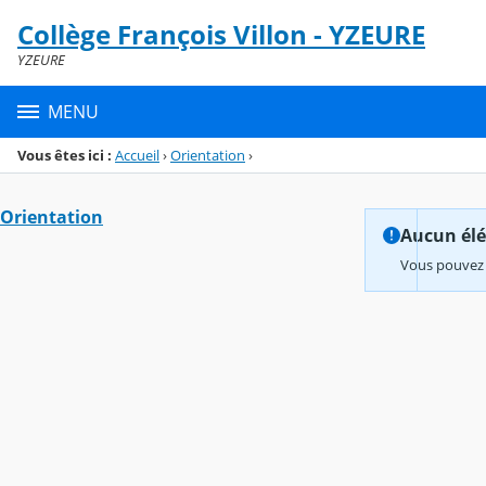
Panneau de gestion des cookies
Collège François Villon - YZEURE
Menu de la rubrique
Contenu
YZEURE
MENU
Vous êtes ici :
Accueil
›
Orientation
›
Orientation
Aucun élém
Vous pouvez 