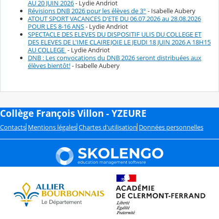
AU 20 JUIN 2026
- Lydie Andriot
Révisions DNB 2026 pour les élèves de 3°
- Isabelle Aubery
ATOUT SPORT VACANCES D'ETE DU 06.07.2026 au 28.08.2026
POUR LES 8-16 ANS
- Lydie Andriot
SPECTACLE DES ELEVES DU DISPOSITIF ULIS DU COLLEGE ET
DES ELEVES DE L'IME CLAIREJOIE LE JEUDI 18 JUIN 2026 A 18H15
AU COLLEGE
- Lydie Andriot
DNB : Les convocations du DNB 2026 seront distribuées aux
élèves bientôt!
- Isabelle Aubery
Collège François Villon - YZEURE
Contacts
Mentions légales
Chartes d'utilisation
Données personnelles