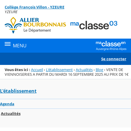
Panneau de gestion des cookies
Collège François Villon - YZEURE
Menu de la rubrique
Contenu
YZEURE
MENU
Se connecter
Vous êtes ici :
Accueil
›
L'établissement
›
Actualités
›
Blog
›
VENTE DE
VIENNOISERIES A PARTIR DU MARDI 16 SEPTEMBRE 2025 AU PRIX DE 1€
L'établissement
Agenda
Actualités