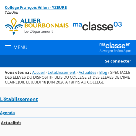
Panneau de gestion des cookies
Collège François Villon - YZEURE
Menu de la rubrique
Contenu
YZEURE
MENU
Se connecter
Vous êtes ici :
Accueil
›
L'établissement
›
Actualités
›
Blog
›
SPECTACLE
DES ELEVES DU DISPOSITIF ULIS DU COLLEGE ET DES ELEVES DE L'IME
CLAIREJOIE LE JEUDI 18 JUIN 2026 A 18H15 AU COLLEGE
L'établissement
Agenda
Actualités