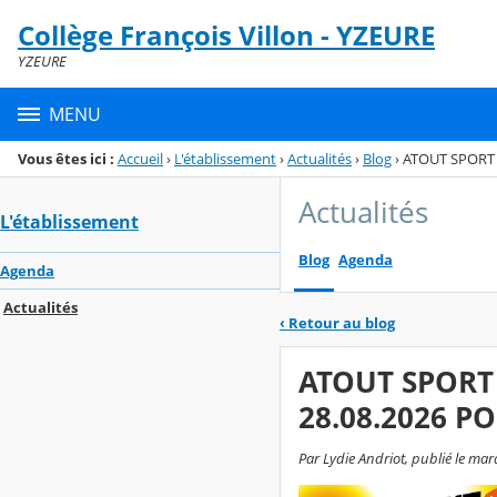
Panneau de gestion des cookies
Collège François Villon - YZEURE
Menu de la rubrique
Contenu
YZEURE
MENU
Vous êtes ici :
Accueil
›
L'établissement
›
Actualités
›
Blog
›
ATOUT SPORT 
Actualités
L'établissement
Blog
Agenda
Agenda
Actualités
‹
Retour au blog
ATOUT SPORT 
28.08.2026 P
Par Lydie Andriot, publié le mar