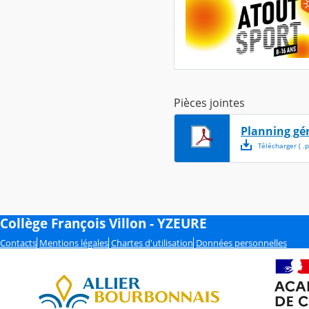
Pièces jointes
Planning gén
Télécharger
( .
p
Collège François Villon - YZEURE
Contacts
Mentions légales
Chartes d'utilisation
Données personnelles