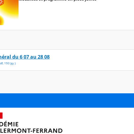
éral du 6 07 au 28 08
df
,
193
ko
)