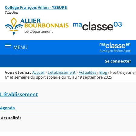
Panneau de gestion des cookies
Collège François Villon - YZEURE
Menu de la rubrique
Contenu
YZEURE
MENU
Se connecter
Vous êtes ici :
Accueil
›
L'établissement
›
Actualités
›
Blog
›
Petit-déjeuner
6° et semaine du sport scolaire du 15 au 19 septembre 2025
L'établissement
Agenda
Actualités