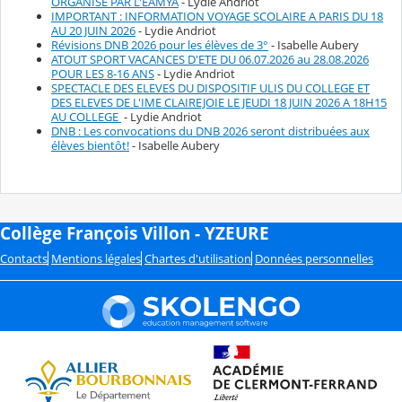
ORGANISE PAR L'EAMYA
- Lydie Andriot
IMPORTANT : INFORMATION VOYAGE SCOLAIRE A PARIS DU 18
AU 20 JUIN 2026
- Lydie Andriot
Révisions DNB 2026 pour les élèves de 3°
- Isabelle Aubery
ATOUT SPORT VACANCES D'ETE DU 06.07.2026 au 28.08.2026
POUR LES 8-16 ANS
- Lydie Andriot
SPECTACLE DES ELEVES DU DISPOSITIF ULIS DU COLLEGE ET
DES ELEVES DE L'IME CLAIREJOIE LE JEUDI 18 JUIN 2026 A 18H15
AU COLLEGE
- Lydie Andriot
DNB : Les convocations du DNB 2026 seront distribuées aux
élèves bientôt!
- Isabelle Aubery
Collège François Villon - YZEURE
Contacts
Mentions légales
Chartes d'utilisation
Données personnelles