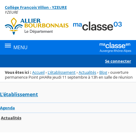
Panneau de gestion des cookies
Collège François Villon - YZEURE
Menu de la rubrique
Contenu
YZEURE
MENU
Se connecter
Vous êtes ici :
Accueil
›
L'établissement
›
Actualités
›
Blog
›
ouverture
permanence Point pHARe jeudi 11 septembre à 13h en salle de réunion
L'établissement
Agenda
Actualités