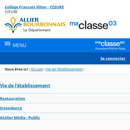
Panneau de gestion des cookies
Collège François Villon - YZEURE
Menu de la rubrique
Contenu
YZEURE
MENU
Se connecter
Vous êtes ici :
Accueil
›
Vie de l'établissement
›
Vie de l'établissement
Restauration
Intendance
Atelier Média - Public