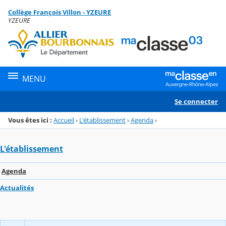
Panneau de gestion des cookies
Collège François Villon - YZEURE
Menu de la rubrique
Contenu
YZEURE
MENU
Se connecter
Vous êtes ici :
Accueil
›
L'établissement
›
Agenda
›
L'établissement
Agenda
Actualités