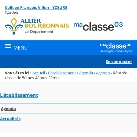
Panneau de gestion des cookies
Collège François Villon - YZEURE
Menu de la rubrique
Contenu
YZEURE
MENU
Se connecter
Vous êtes ici :
Accueil
›
L'établissement
›
Agenda
›
Agenda
›
Réntrée
classe de 5èmes-4èmes-3èmes
L'établissement
Agenda
Actualités