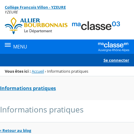
Panneau de gestion des cookies
Collège François Villon - YZEURE
Menu de la rubrique
Contenu
YZEURE
MENU
Se connecter
Vous êtes ici :
Accueil
›
Informations pratiques
Informations pratiques
Informations pratiques
‹
Retour au blog