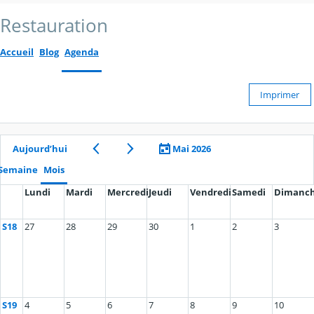
Restauration
Accueil
Blog
Agenda
Imprimer
Aujourd’hui
Mai 2026
Semaine
Mois
Lundi
Mardi
Mercredi
Jeudi
Vendredi
Samedi
Dimanc
S18
27
28
29
30
1
2
3
S19
4
5
6
7
8
9
10