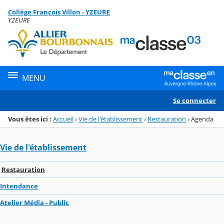
Panneau de gestion des cookies
Collège François Villon - YZEURE
Menu de la rubrique
Contenu
YZEURE
MENU
Se connecter
Vous êtes ici :
Accueil
›
Vie de l'établissement
›
Restauration
›
Agenda
Vie de l'établissement
Restauration
Intendance
Atelier Média - Public