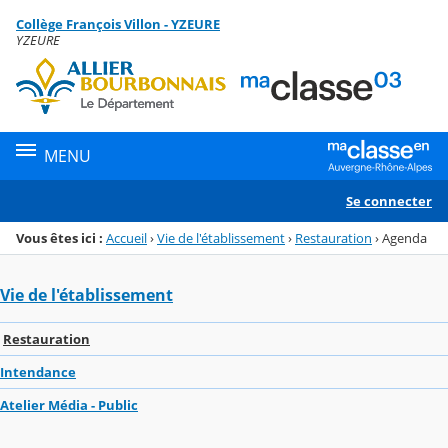
Panneau de gestion des cookies
Collège François Villon - YZEURE
Menu de la rubrique
Contenu
YZEURE
MENU
Se connecter
Vous êtes ici :
Accueil
›
Vie de l'établissement
›
Restauration
›
Agenda
Vie de l'établissement
Restauration
Intendance
Atelier Média - Public