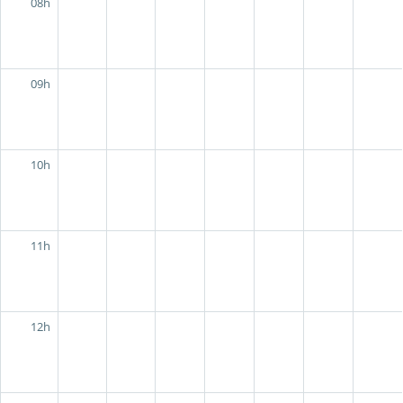
08h
09h
10h
11h
12h