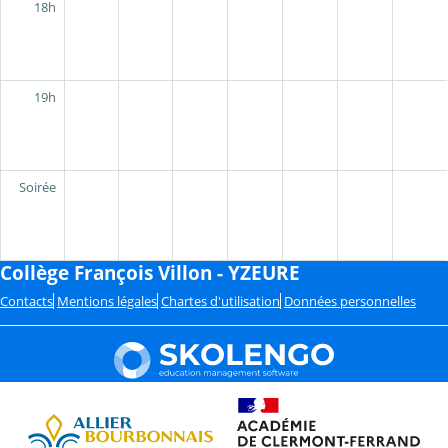
18h
19h
Soirée
Collège François Villon - YZEURE
Contacts
Mentions légales
Chartes d'utilisation
Données personnelles