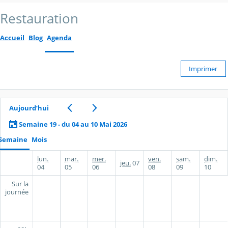
Restauration
Accueil
Blog
Agenda
Imprimer
Aujourd’hui
Semaine 19 - du 04 au 10 Mai 2026
Semaine
Mois
lun.
mar.
mer.
ven.
sam.
dim.
jeu.
07
04
05
06
08
09
10
Sur la
journée