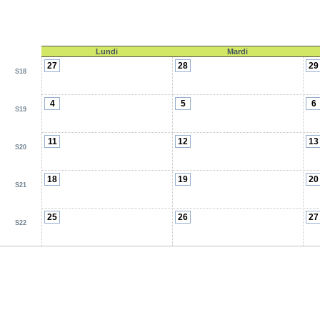
Lundi
Mardi
27
28
29
S18
4
5
6
S19
11
12
13
S20
18
19
20
S21
25
26
27
S22