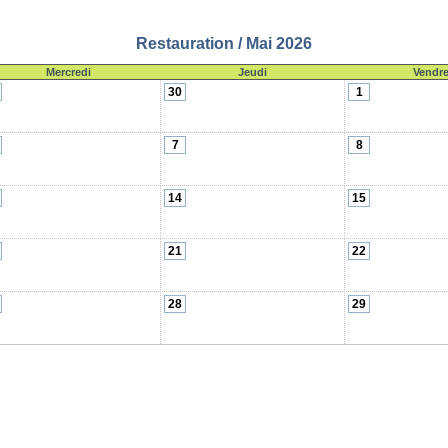
Restauration / Mai 2026
Mercredi
Jeudi
Vendre
30
1
7
8
14
15
21
22
28
29