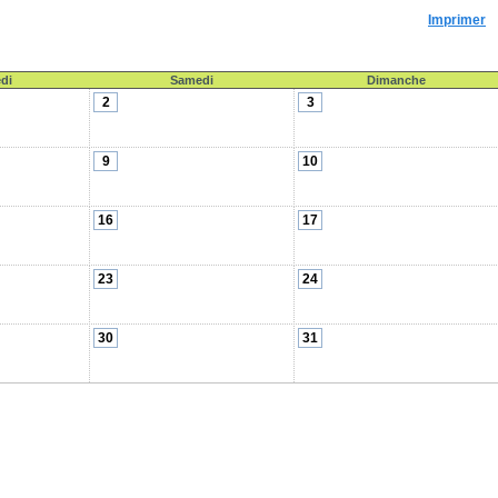
Imprimer
di
Samedi
Dimanche
2
3
9
10
16
17
23
24
30
31