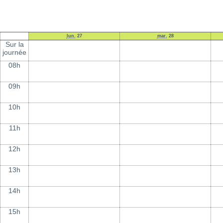
lun.
27
mar.
28
Sur la
journée
08h
09h
10h
11h
12h
13h
14h
15h