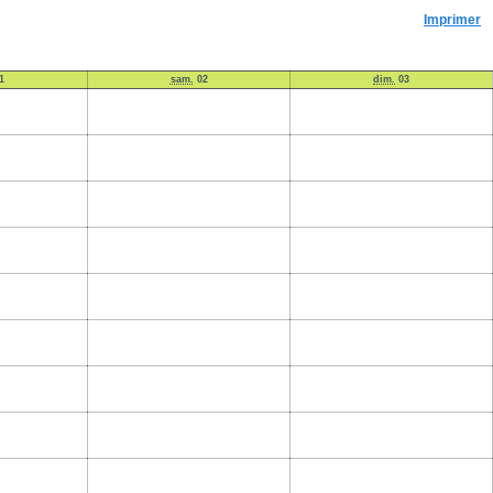
Imprimer
1
sam.
02
dim.
03