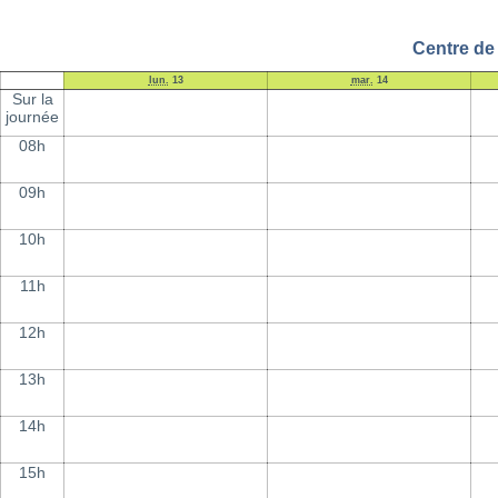
Centre de
lun.
13
mar.
14
Sur la
journée
08h
09h
10h
11h
12h
13h
14h
15h