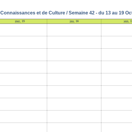
 Connaissances et de Culture / Semaine 42 - du 13 au 19 Oc
mer.
15
jeu.
16
ven.
1