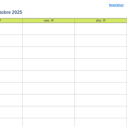
Imprimer
tobre 2025
7
sam.
18
dim.
19