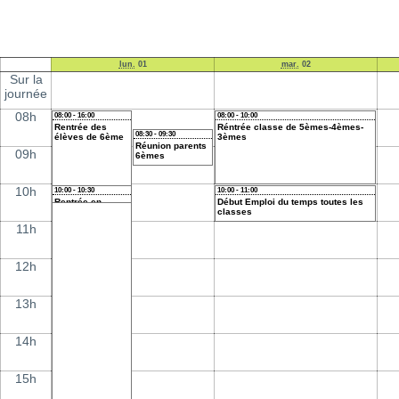
lun.
01
mar.
02
Sur la
journée
08h
08:00 - 16:00
08:00 - 10:00
Rentrée des
Réntrée classe de 5èmes-4èmes-
08:30 - 09:30
élèves de 6ème
3èmes
Réunion parents
09h
6èmes
10h
10:00 - 10:30
10:00 - 11:00
Rentrée en
Début Emploi du temps toutes les
musique Classe
classes
CHAM pour
11h
toutes les
classes de 6ème
12h
13h
14h
15h