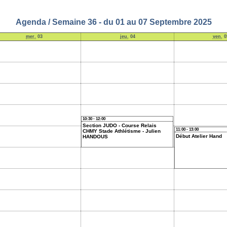
Agenda / Semaine 36 - du 01 au 07 Septembre 2025
mer.
03
jeu.
04
ven.
0
10:30 - 12:00
Section JUDO - Course Relais
11:00 - 13:00
CHMY Stade Athlétisme - Julien
Début Atelier Hand
HANDOUS