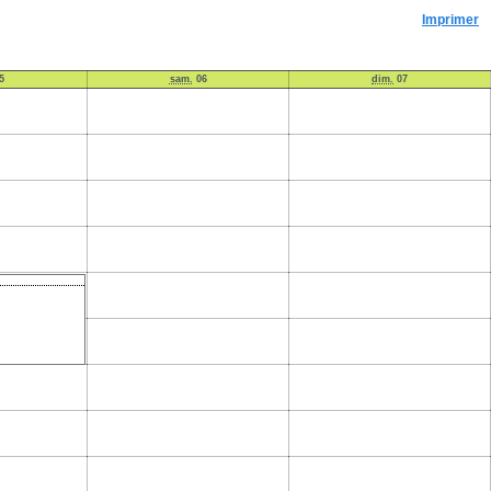
Imprimer
5
sam.
06
dim.
07