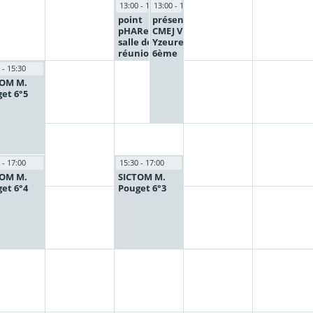
13:00 - 14:00
13:00 - 15:00
point
présentation
pHARe
CMEJ Ville
salle de
Yzeure -
réunion
6ème
 - 15:30
TOM M.
et 6°5
 - 17:00
15:30 - 17:00
TOM M.
SICTOM M.
et 6°4
Pouget 6°3