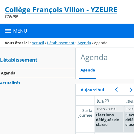
Panneau de gestion des cookies
Collège François Villon - YZEURE
Menu de la rubrique
Contenu
YZEURE
MENU
Vous êtes ici :
Accueil
›
L'établissement
›
Agenda
›
Agenda
Agenda
L'établissement
Agenda
Agenda
Actualités
Aujourd’hui
lun.
29
mar
16/09 - 30/09
16/09
Sur la
Elections
Elec
journée
délégués de
délé
classe
clas