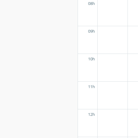
08h
09h
10h
11h
12h