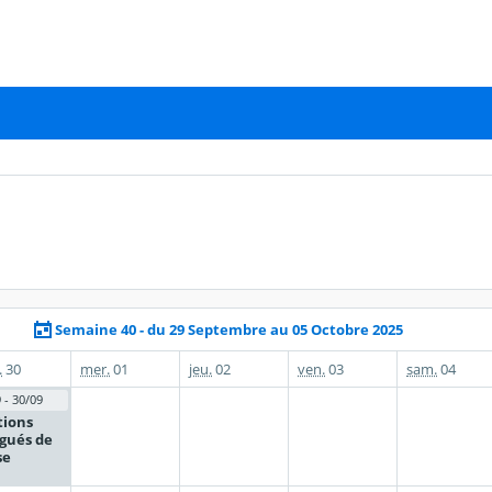
Semaine 40 - du 29 Septembre au 05 Octobre 2025
.
30
mer.
01
jeu.
02
ven.
03
sam.
04
 - 30/09
tions
gués de
se