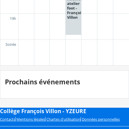
atelier
foot -
François
Villon
19h
Soirée
Prochains événements
Collège François Villon - YZEURE
Contacts
Mentions légales
Chartes d'utilisation
Données personnelles