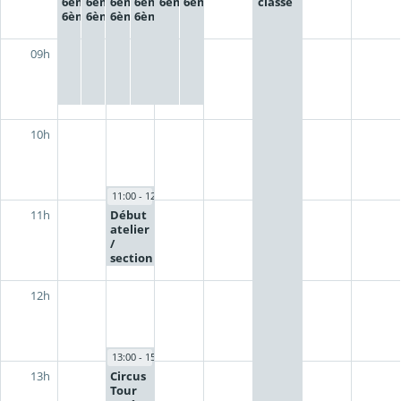
6ème1-
6ème1-
6ème3-
6ème3-
6ème2
6ème2
classe
6ème5
6ème5
6ème4
6ème4
09h
10h
11:00 - 12:00
Début
11h
atelier
/
section
12h
13:00 - 15:00
Circus
13h
Tour