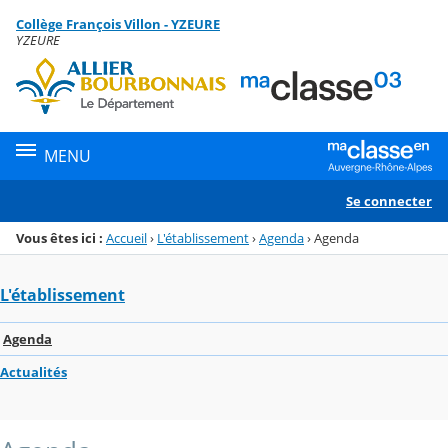
Panneau de gestion des cookies
Collège François Villon - YZEURE
Menu de la rubrique
Contenu
YZEURE
MENU
Se connecter
Vous êtes ici :
Accueil
›
L'établissement
›
Agenda
›
Agenda
L'établissement
Agenda
Actualités