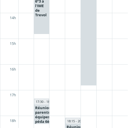
6°3 à
l'IME
de
Trevol
14h
15h
16h
17h
17:30 - 18:30
Réunions
parents/PP/
équipes
18h
péda 6èmes
18:15 - 20:00
Réunion