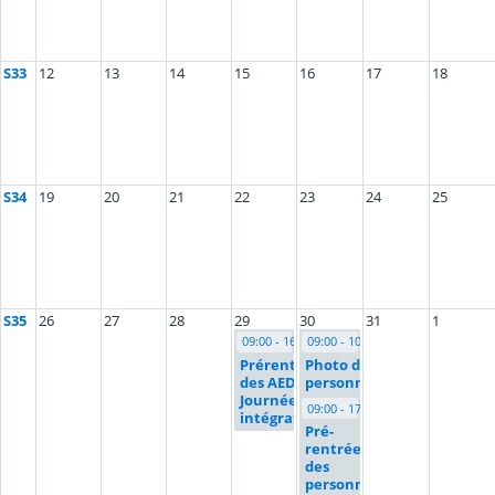
S33
12
13
14
15
16
17
18
S34
19
20
21
22
23
24
25
S35
26
27
28
29
30
31
1
09:00 - 16:00
09:00 - 10:00
Prérentrée
Photo des
des AED -
personnels
Journée
09:00 - 17:00
intégration
Pré-
rentrée
des
personnels