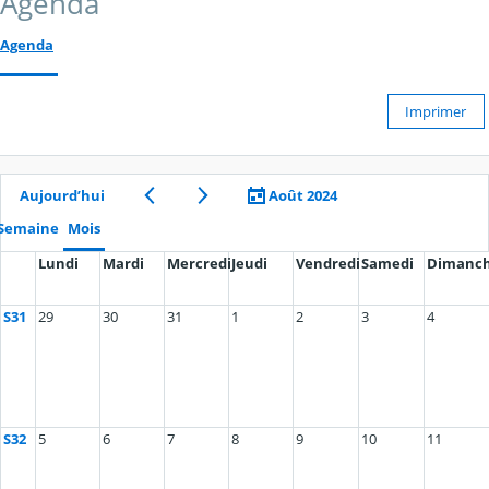
Agenda
Agenda
Imprimer
Aujourd’hui
Août 2024
Semaine
Mois
Lundi
Mardi
Mercredi
Jeudi
Vendredi
Samedi
Dimanc
S31
29
30
31
1
2
3
4
S32
5
6
7
8
9
10
11