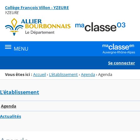
Panneau de gestion des cookies
Collège François Villon - YZEURE
Menu de la rubrique
Contenu
YZEURE
MENU
Se connecter
Vous êtes ici :
Accueil
›
L'établissement
›
Agenda
›
Agenda
L'établissement
Agenda
Actualités